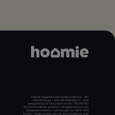
Erkend vastgoedmakelaar/bemiddelaar - BIV
200.205 België - BTW BE 0786.226.471 - BA&
borgstelling via AXA polisnummer 730 390 160-
Toezichthoudende autoriteit: Beroepsinstutuur van
Vastgoedmakelaars, Luxenburgstraat 16B te 1000
Brussel -
Onderworpen aan de deontologische code