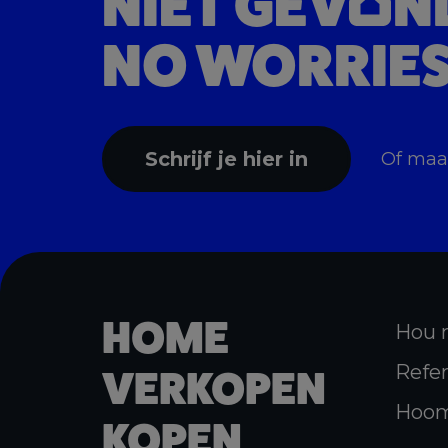
NIET GEV
N
NO WORRIES
Schrijf je hier in
Of ma
HOME
Hou 
Refer
VERKOPEN
Hoom
KOPEN