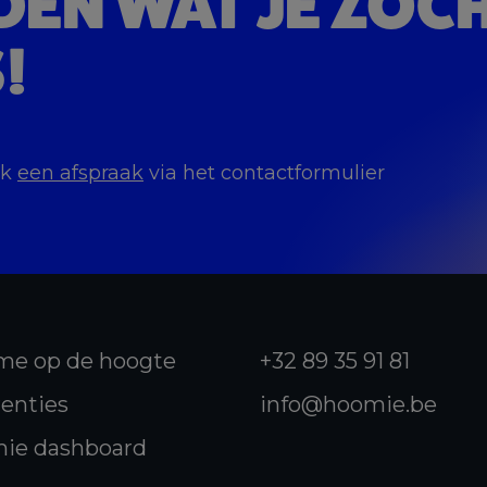
DEN
WAT JE ZOC
!
ak
een afspraak
via het contactformulier
me op de hoogte
+32 89 35 91 81
enties
info@hoomie.be
ie dashboard