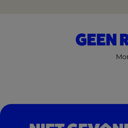
GEEN 
Mom