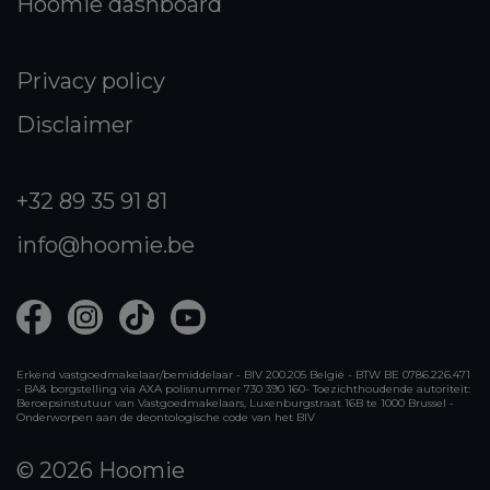
Hoomie dashboard
Privacy policy
Disclaimer
+32 89 35 91 81
info@hoomie.be
Erkend vastgoedmakelaar/bemiddelaar - BIV 200.205 België - BTW BE 0786.226.471
- BA& borgstelling via AXA polisnummer 730 390 160- Toezichthoudende autoriteit:
Beroepsinstutuur van Vastgoedmakelaars, Luxenburgstraat 16B te 1000 Brussel -
Onderworpen aan de deontologische code van het BIV
© 2026
Hoomie