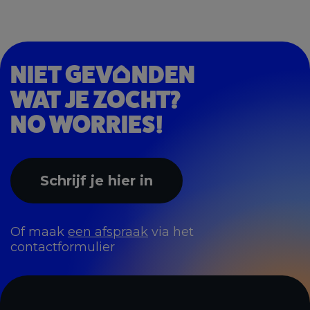
NIET GEV
NDEN
WAT JE ZOCHT?
NO WORRIES!
Schrijf je hier in
Of maak
een afspraak
via het
contactformulier