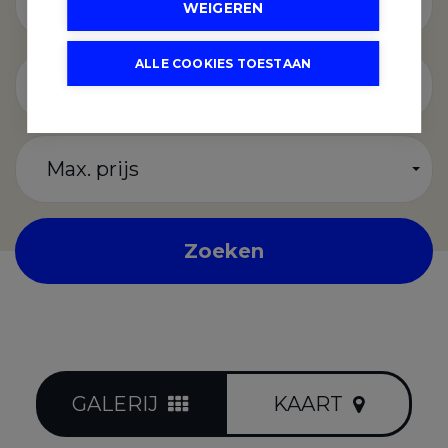
Gemeente
WEIGEREN
ALLE COOKIES TOESTAAN
Appartement
Max. prijs
Zoeken
GALERIJ
KAART