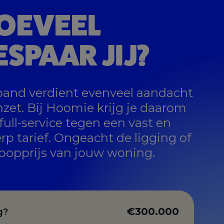
OEVEEL
ESPAAR JIJ?
pand verdient evenveel aandacht
nzet. Bij Hoomie krijg je daarom
full-service tegen een vast en
rp tarief. Ongeacht de ligging of
oopprijs van jouw woning.
€300.000
g?