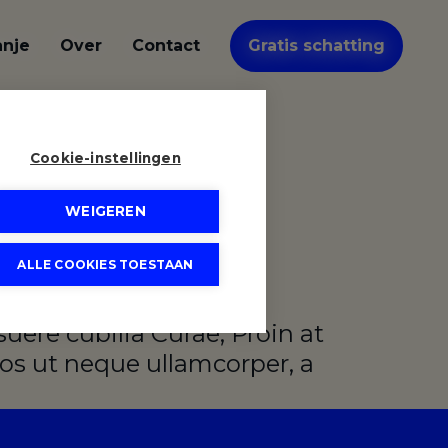
anje
Over
Contact
Gratis schatting
Cookie-instellingen
WEIGEREN
ALLE COOKIES TOESTAAN
stas volutpat porta.
uere cubilia Curae; Proin at
ros ut neque ullamcorper, a