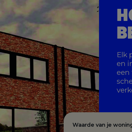
H
B
Elk 
en i
een 
sche
verk
Waarde van je wonin