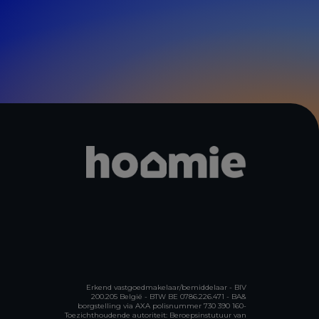
Erkend vastgoedmakelaar/bemiddelaar - BIV
200.205 België - BTW BE 0786.226.471 - BA&
borgstelling via AXA polisnummer 730 390 160-
Toezichthoudende autoriteit: Beroepsinstutuur van