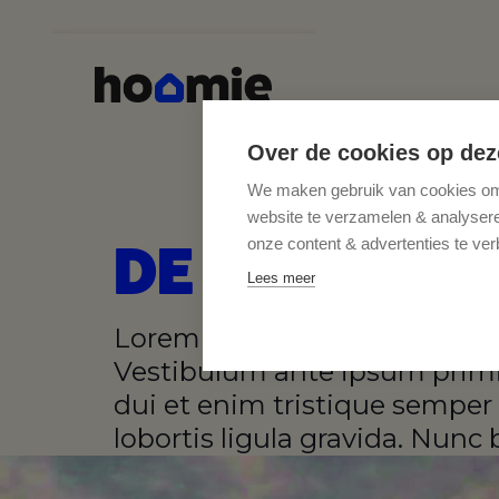
Over de cookies op dez
We maken gebruik van cookies om 
website te verzamelen & analyseren
DE LAATSTE
onze content & advertenties te ver
Lees meer
Lorem ipsum dolor sit amet, c
Vestibulum ante ipsum primis 
dui et enim tristique semper 
lobortis ligula gravida. Nunc