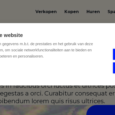
Verkopen
Kopen
Huren
Sp
e website
gegevens m.b.t. de prestaties en het gebruik van deze
, om sociale netwerkfunctionaliteiten aan te bieden en
beteren en personaliseren.
NIEUWTJES
onsectetur adipiscing elit. Donec ege
in faucibus orci luctus et ultrices pos
egestas a orci. Curabitur consequat e
 bibendum lorem quis risus ultrices.