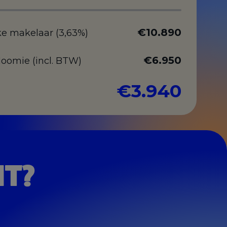
€10.890
ke makelaar (3,63%)
€6.950
Hoomie (incl. BTW)
€3.940
HT?