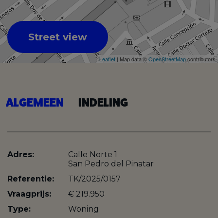
Street view
Leaflet
| Map data ©
OpenStreetMap
contributors
ALGEMEEN
INDELING
Adres:
Calle Norte 1
San Pedro del Pinatar
Referentie:
TK/2025/0157
Vraagprijs:
€ 219.950
Type:
Woning