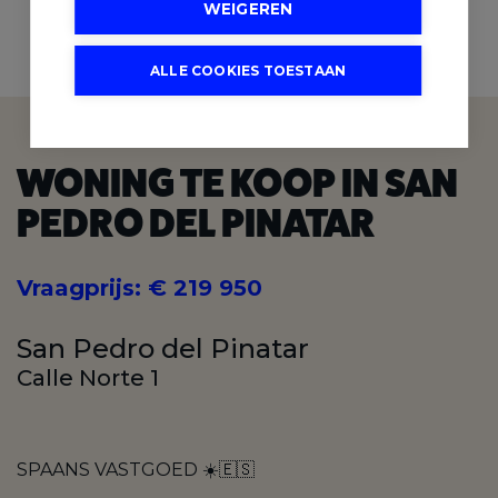
WEIGEREN
2
2
BADKAMERS
SLAAPKAMERS
ALLE COOKIES TOESTAAN
WONING TE KOOP IN SAN
PEDRO DEL PINATAR
Vraagprijs
:
€ 219 950
San Pedro del Pinatar
Calle Norte 1
SPAANS VASTGOED ☀️🇪🇸