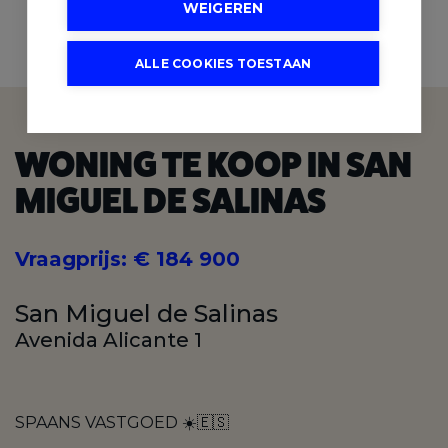
WEIGEREN
3
SLAAPKAMERS
ALLE COOKIES TOESTAAN
WONING TE KOOP IN SAN
MIGUEL DE SALINAS
Vraagprijs
:
€ 184 900
San Miguel de Salinas
Avenida Alicante 1
SPAANS VASTGOED ☀️🇪🇸