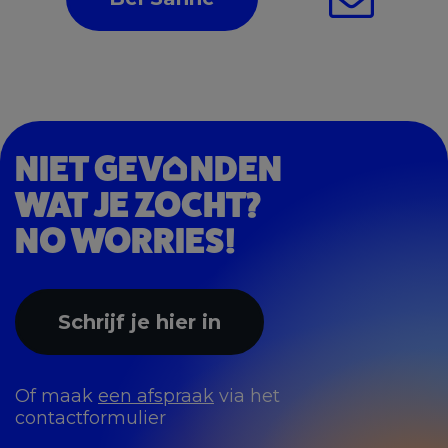
NIET GEV
NDEN
WAT JE ZOCHT?
NO WORRIES!
Schrijf je hier in
Of maak
een afspraak
via het
contactformulier