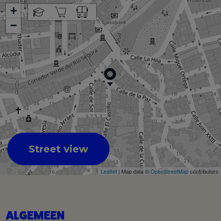
+
−
Street view
Leaflet
| Map data ©
OpenStreetMap
contributors
ALGEMEEN