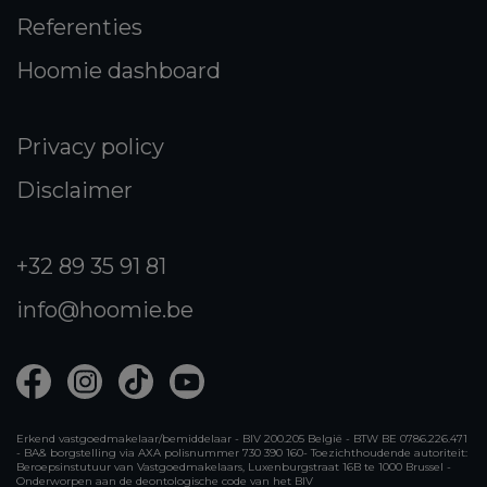
Referenties
Hoomie dashboard
Privacy policy
Disclaimer
+32 89 35 91 81
info@hoomie.be
Erkend vastgoedmakelaar/bemiddelaar - BIV 200.205 België - BTW BE 0786.226.471
- BA& borgstelling via AXA polisnummer 730 390 160- Toezichthoudende autoriteit:
Beroepsinstutuur van Vastgoedmakelaars, Luxenburgstraat 16B te 1000 Brussel -
Onderworpen aan de deontologische code van het BIV