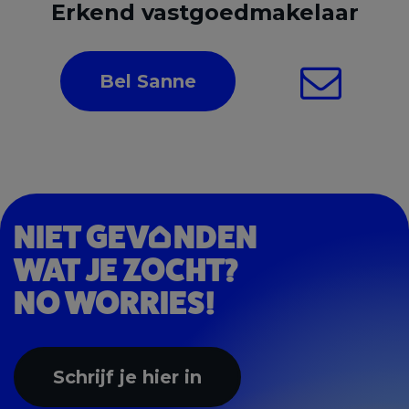
Erkend vastgoedmakelaar
Bel Sanne
NIET GEV
NDEN
WAT JE ZOCHT?
NO WORRIES!
Schrijf je hier in