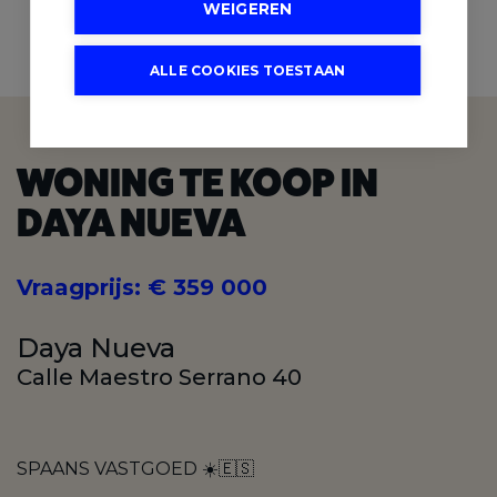
WEIGEREN
2
SLAAPKAMERS
ALLE COOKIES TOESTAAN
WONING TE KOOP IN
DAYA NUEVA
Vraagprijs
:
€ 359 000
Daya Nueva
Calle Maestro Serrano 40
SPAANS VASTGOED ☀️🇪🇸