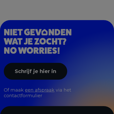
NIET GEV
NDEN
WAT JE ZOCHT?
NO WORRIES!
Schrijf je hier in
Of maak
een afspraak
via het
contactformulier