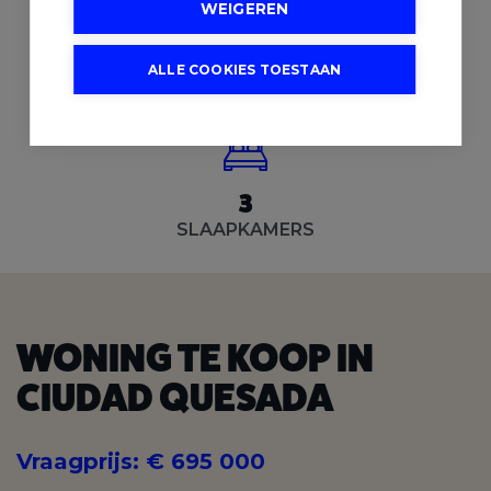
WEIGEREN
1.200 m²
190 m²
PERCEEL OPP.
BEWOONBARE OPP.
ALLE COOKIES TOESTAAN
3
SLAAPKAMERS
WONING TE KOOP IN
CIUDAD QUESADA
Vraagprijs
:
€ 695 000