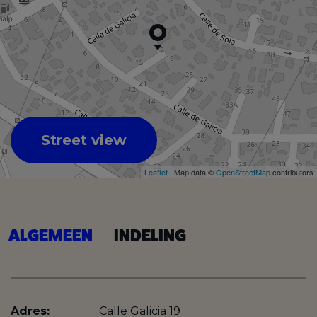
Street view
Leaflet
| Map data ©
OpenStreetMap
contributors
ALGEMEEN
INDELING
Adres:
Calle Galicia 19