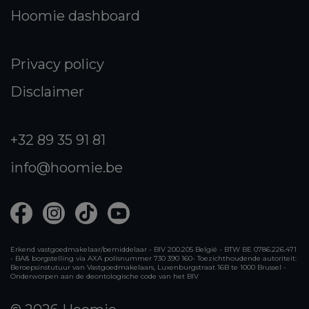
Hoomie dashboard
Privacy policy
Disclaimer
+32 89 35 91 81
info@hoomie.be
Erkend vastgoedmakelaar/bemiddelaar - BIV 200.205 België - BTW BE 0786.226.471
- BA& borgstelling via AXA polisnummer 730 390 160- Toezichthoudende autoriteit:
Beroepsinstutuur van Vastgoedmakelaars, Luxenburgstraat 16B te 1000 Brussel -
Onderworpen aan de deontologische code van het BIV