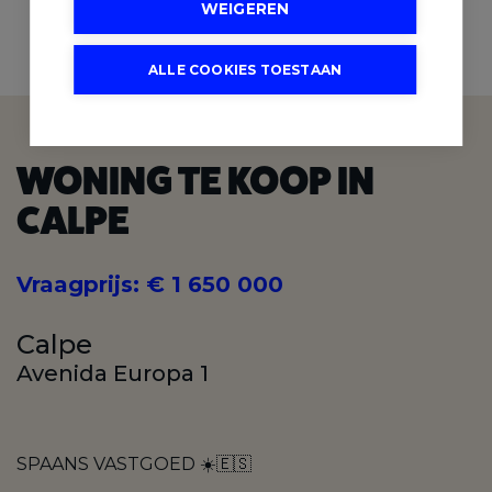
WEIGEREN
3
SLAAPKAMERS
ALLE COOKIES TOESTAAN
WONING TE KOOP IN
CALPE
Vraagprijs
:
€ 1 650 000
Calpe
Avenida Europa 1
SPAANS VASTGOED ☀️🇪🇸