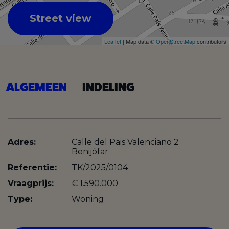
Street view
Leaflet
| Map data ©
OpenStreetMap
contributors
ALGEMEEN
INDELING
Adres:
Calle del Pais Valenciano 2
Benijófar
Referentie:
TK/2025/0104
Vraagprijs:
€ 1.590.000
Type:
Woning