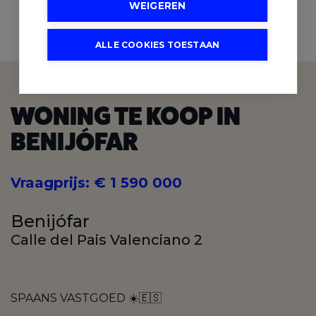
WEIGEREN
4
SLAAPKAMERS
ALLE COOKIES TOESTAAN
WONING TE KOOP IN
BENIJÓFAR
Vraagprijs
:
€ 1 590 000
Benijófar
Calle del Pais Valenciano 2
SPAANS VASTGOED ☀️🇪🇸