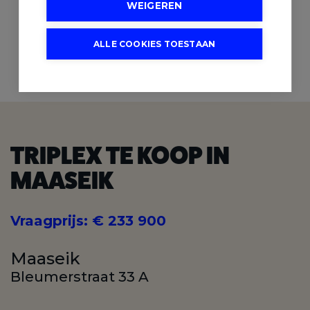
WEIGEREN
110 m²
3
BEWOONBARE OPP.
SLAAPKAMERS
ALLE COOKIES TOESTAAN
TRIPLEX TE KOOP IN
MAASEIK
Vraagprijs
:
€ 233 900
Maaseik
Bleumerstraat 33 A