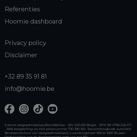
Referenties
Hoomie dashboard
Privacy policy
Disclaimer
+32 89 35 91 81
info@hoomie.be
Erkend vastgoedmakelaar/bemiddelaar - BIV 200.205 België - BTW BE 0786.226.471
- BA& borgstelling via AXA polisnummer 730 390 160- Toezichthoudende autoriteit:
Beroepsinstutuur van Vastgoedmakelaars, Luxenburgstraat 16B te 1000 Brussel -
Onderworpen aan de deontologische code van het BIV