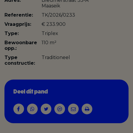
Adres:
Bleumerstraat 33-A
Maaseik
Referentie:
TK/2026/0233
Vraagprijs:
€ 233.900
Type:
Triplex
Bewoonbare
110 m²
opp.:
Type
Traditioneel
constructie:
Deel dit pand