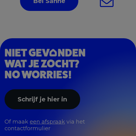
Bel Sanne
NIET GEV
NDEN
WAT JE ZOCHT?
NO WORRIES!
Schrijf je hier in
Of maak
een afspraak
via het
contactformulier