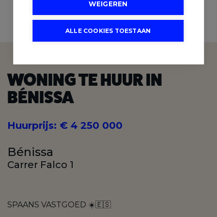
WEIGEREN
3
3
BADKAMERS
SLAAPKAMERS
ALLE COOKIES TOESTAAN
WONING TE HUUR IN
BÉNISSA
Huurprijs
:
€ 4 250 000
Bénissa
Carrer Falco 1
SPAANS VASTGOED ☀️🇪🇸