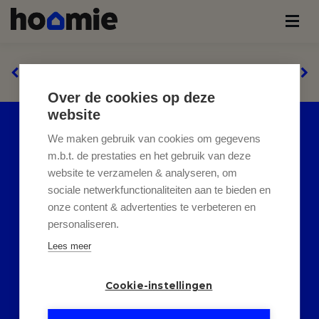
Over de cookies op deze
website
HELAAS, DIT PAND IS
We maken gebruik van cookies om gegevens
m.b.t. de prestaties en het gebruik van deze
SOLD
website te verzamelen & analyseren, om
sociale netwerkfunctionaliteiten aan te bieden en
Indien u interesse heeft in een
onze content & advertenties te verbeteren en
personaliseren.
gelijkaardig pand,
schrijf u dan
Lees meer
in
op onze nieuwsbrief en blijf
op de hoogte van ons
recentste
Cookie-instellingen
aanbod
.