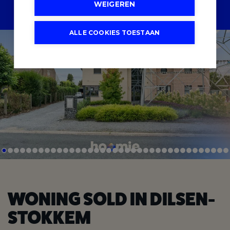
WEIGEREN
SCHRIJF U IN
ALLE COOKIES TOESTAAN
WONING SOLD IN DILSEN-
STOKKEM