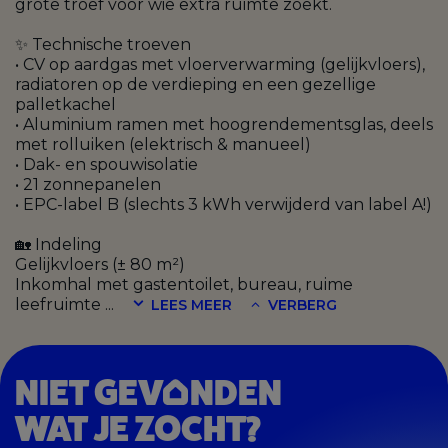
grote troef voor wie extra ruimte zoekt.
✨ Technische troeven
• CV op aardgas met vloerverwarming (gelijkvloers),
radiatoren op de verdieping en een gezellige
palletkachel
• Aluminium ramen met hoogrendementsglas, deels
met rolluiken (elektrisch & manueel)
• Dak- en spouwisolatie
• 21 zonnepanelen
• EPC-label B (slechts 3 kWh verwijderd van label A!)
🏡 Indeling
Gelijkvloers (± 80 m²)
Inkomhal met gastentoilet, bureau, ruime
leefruimte
...
LEES MEER
VERBERG
NIET GEV
NDEN
WAT JE ZOCHT?