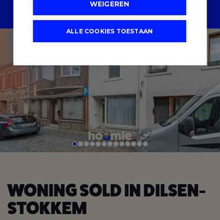
WEIGEREN
SCHRIJF U IN
ALLE COOKIES TOESTAAN
WONING SOLD IN DILSEN-
STOKKEM