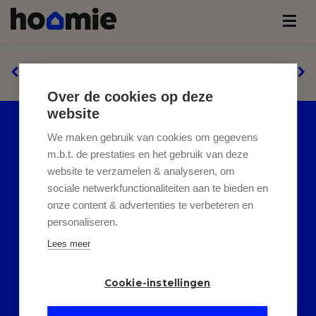
Over de cookies op deze
website
HELAAS, DIT PAND IS
We maken gebruik van cookies om gegevens
m.b.t. de prestaties en het gebruik van deze
SOLD
website te verzamelen & analyseren, om
sociale netwerkfunctionaliteiten aan te bieden en
Indien u interesse heeft in een
onze content & advertenties te verbeteren en
personaliseren.
gelijkaardig pand,
schrijf u dan
Lees meer
in
op onze nieuwsbrief en blijf
op de hoogte van ons
recentste
Cookie-instellingen
aanbod
.