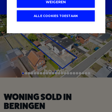
WEIGEREN
SCHRIJF U IN
ALLE COOKIES TOESTAAN
WONING SOLD IN
BERINGEN