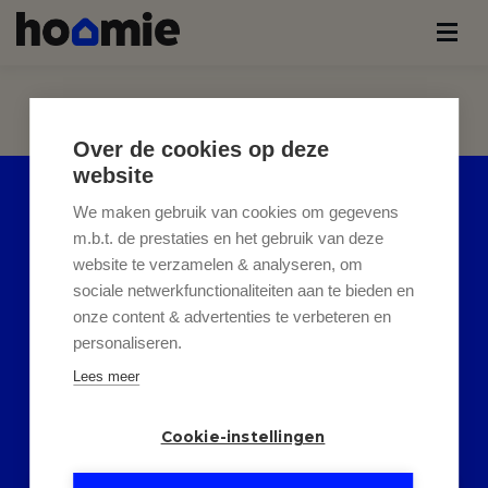
Over de cookies op deze
website
HELAAS, DIT PAND IS
We maken gebruik van cookies om gegevens
m.b.t. de prestaties en het gebruik van deze
SOLD
website te verzamelen & analyseren, om
sociale netwerkfunctionaliteiten aan te bieden en
Indien u interesse heeft in een
onze content & advertenties te verbeteren en
personaliseren.
gelijkaardig pand,
schrijf u dan
Lees meer
in
op onze nieuwsbrief en blijf
op de hoogte van ons
recentste
Cookie-instellingen
aanbod
.