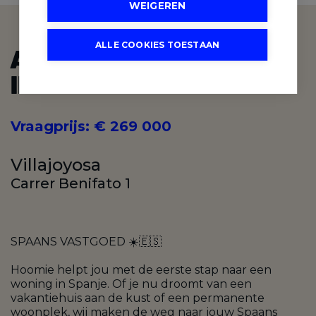
WEIGEREN
ALLE COOKIES TOESTAAN
APPARTEMENT TE KOOP
IN VILLAJOYOSA
Vraagprijs
:
€ 269 000
Villajoyosa
Carrer Benifato 1
SPAANS VASTGOED ☀️🇪🇸
Hoomie helpt jou met de eerste stap naar een
woning in Spanje. Of je nu droomt van een
vakantiehuis aan de kust of een permanente
woonplek, wij maken de weg naar jouw Spaans